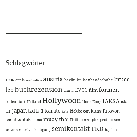
Schlagwörter
austria
bruce
1996
arnis
berlin
bjj
boxhandschuhe
australien
buchrezension
lee
formen
EVCC
film
china
Hollywood
IAKSA
iska
fullcontact
Holland
Hong Kong
japan
k-1
karate
jkd
kung fu
kwon
kickboxen
ITF
kata
muay thai
leichtkontakt
pka
mma
Philippinen
profi boxen
semikontakt
TKD
selbstverteidigung
top ten
schweiz