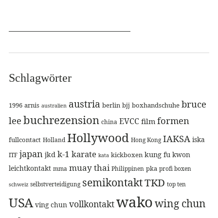
Schlagwörter
austria
bruce
1996
arnis
berlin
bjj
boxhandschuhe
australien
buchrezension
lee
formen
EVCC
film
china
Hollywood
IAKSA
iska
fullcontact
Holland
Hong Kong
japan
k-1
karate
jkd
kung fu
kwon
kickboxen
ITF
kata
muay thai
leichtkontakt
pka
mma
Philippinen
profi boxen
semikontakt
TKD
selbstverteidigung
top ten
schweiz
wako
USA
wing chun
vollkontakt
ving chun