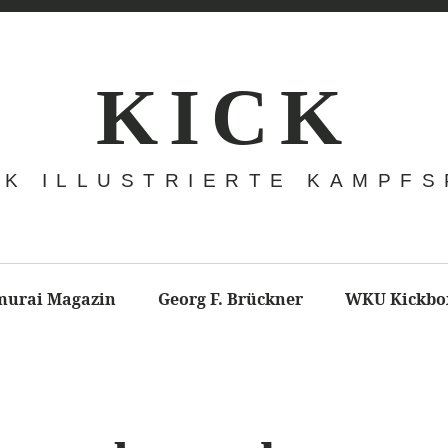
K I C K
CK ILLUSTRIERTE KAMPF
murai Magazin
Georg F. Brückner
WKU Kickbo