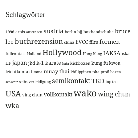
Schlagwörter
austria
bruce
1996
arnis
berlin
bjj
boxhandschuhe
australien
buchrezension
lee
formen
EVCC
film
china
Hollywood
IAKSA
iska
fullcontact
Holland
Hong Kong
japan
k-1
karate
jkd
kung fu
kwon
kickboxen
ITF
kata
muay thai
leichtkontakt
pka
mma
Philippinen
profi boxen
semikontakt
TKD
selbstverteidigung
top ten
schweiz
wako
USA
wing chun
vollkontakt
ving chun
wka