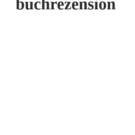
buchrezension
Re