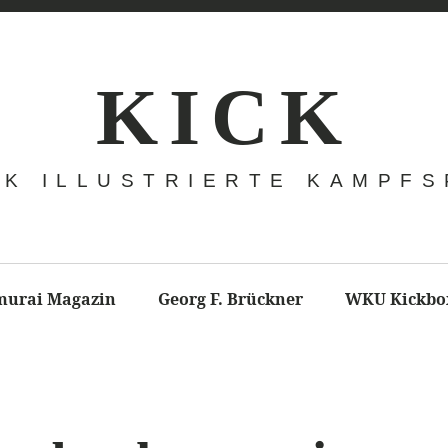
K I C K
CK ILLUSTRIERTE KAMPF
murai Magazin
Georg F. Brückner
WKU Kickbo