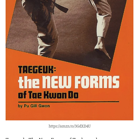
https://amzn.to/3GdXD4U