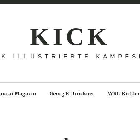
K I C K
CK ILLUSTRIERTE KAMPF
murai Magazin
Georg F. Brückner
WKU Kickbo