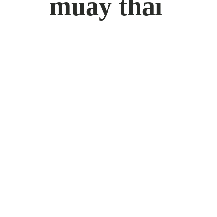
muay thai
K
K
Re
re