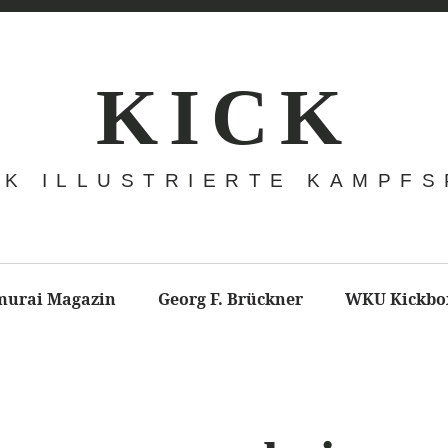
K I C K
CK ILLUSTRIERTE KAMPF
murai Magazin
Georg F. Brückner
WKU Kickbo