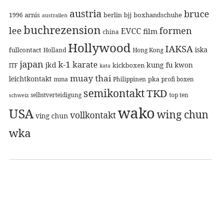
austria
bruce
1996
arnis
berlin
bjj
boxhandschuhe
australien
buchrezension
lee
formen
EVCC
film
china
Hollywood
IAKSA
iska
fullcontact
Holland
Hong Kong
japan
k-1
karate
jkd
kung fu
kwon
kickboxen
ITF
kata
muay thai
leichtkontakt
pka
mma
Philippinen
profi boxen
semikontakt
TKD
selbstverteidigung
top ten
schweiz
wako
USA
wing chun
vollkontakt
ving chun
wka