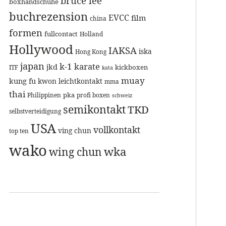
bruce lee
boxhandschuhe
buchrezension
EVCC
film
china
formen
fullcontact
Holland
Hollywood
IAKSA
iska
Hong Kong
japan
k-1
karate
jkd
kickboxen
ITF
kata
muay
kung fu
kwon
leichtkontakt
mma
thai
pka
Philippinen
profi boxen
schweiz
semikontakt
TKD
selbstverteidigung
USA
vollkontakt
ving chun
top ten
wako
wka
wing chun