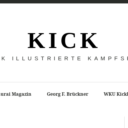
K I C K
CK ILLUSTRIERTE KAMPF
urai Magazin
Georg F. Brückner
WKU Kick