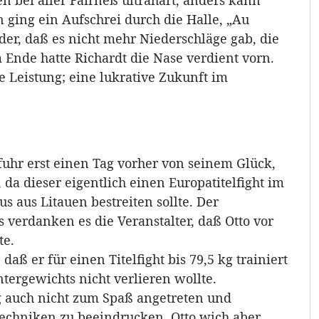
n bei aller Fairneß ultrahart, anders kann
 ging ein Aufschrei durch die Halle, „Au
der, daß es nicht mehr Niederschläge gab, die
 Ende hatte Richardt die Nase verdient vorn.
 Leistung; eine lukrative Zukunft im
hr erst einen Tag vorher von seinem Glück,
da dieser eigentlich einen Europatitelfight im
aus Litauen bestreiten sollte. Der
s verdanken es die Veranstalter, daß Otto vor
te.
ß er für einen Titelfight bis 79,5 kg trainiert
tergewichts nicht verlieren wollte.
auch nicht zum Spaß angetreten und
ltechniken zu beeindrucken. Otto wich aber