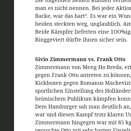
Die folgenden beiden Runden verliefe
man es nicht nennen. Bei jeder Aktion
Backe, war das hart“. Es war ein Wun
beiden steckten weg, unglaublich. Am
Beide Kämpfer lieferten eine 1OO%ige
Ringgeviert dürfte ihnen sicher sein.
Sivio Zimmermann vs. Frank Otto
Zimmermann von Meng Ho Breda, erfu
gegen Frank Otto antreten zu können, 
Kickboxen gegen Romanus Mackevizius 
sportlichen Einstellung des Holländer
heimischem Publikum kämpfen konn
Dem Hamburger sah man deutlich an, da
war und diesen Kampf trotz klaren Un
Zimmermann hingegen war mit 85 kg 
versuchte Otto mit sehr harten Einze