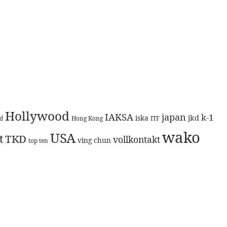
Hollywood
IAKSA
japan
k-1
jkd
iska
d
Hong Kong
ITF
wako
USA
t
TKD
vollkontakt
ving chun
top ten