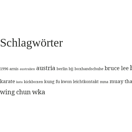
Schlagwörter
austria
bruce lee
1996
arnis
berlin
bjj
boxhandschuhe
australien
karate
muay tha
kung fu
kwon
leichtkontakt
kickboxen
mma
kata
wka
wing chun