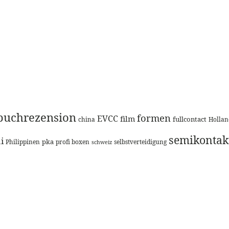
buchrezension
formen
EVCC
film
fullcontact
china
Hollan
semikontak
i
pka
Philippinen
profi boxen
selbstverteidigung
schweiz