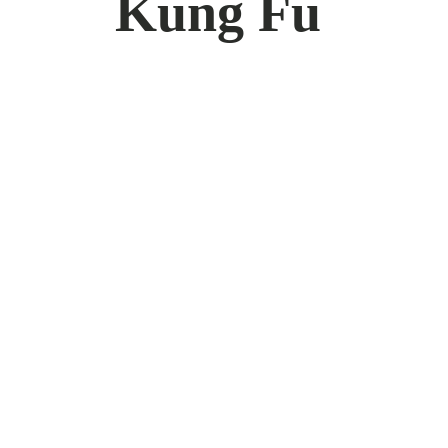
Kung Fu
K
K
re