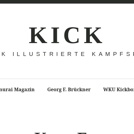
K I C K
CK ILLUSTRIERTE KAMPF
murai Magazin
Georg F. Brückner
WKU Kickbo