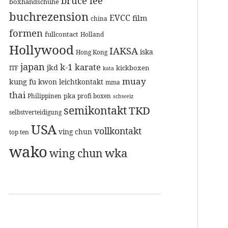
bruce lee
boxhandschuhe
buchrezension
EVCC
film
china
formen
fullcontact
Holland
Hollywood
IAKSA
iska
Hong Kong
japan
k-1
karate
jkd
kickboxen
ITF
kata
muay
kung fu
kwon
leichtkontakt
mma
thai
pka
Philippinen
profi boxen
schweiz
semikontakt
TKD
selbstverteidigung
USA
vollkontakt
ving chun
top ten
wako
wka
wing chun