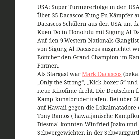
USA: Super Turniererfolge in den US
Über 35 Dacascos Kung Fu Kämpfer aus
Dacascos Schülern aus den USA um da
Kuen Do in Honolulu mit Sigung Al Da
Auf den 9.Western Nationals (Ranglis
von Sigung Al Dacascos ausgrichtet w
Böttcher den Grand Champion im Kam
Formen.
Als Stargast war
Mark Dacascos
(beka
„Only the Strong“, „Kick-boxer 5“ und
neue Kinofime dreht. Die Deutschen fr
Kampfkunstbruder trafen. Bei über 
auf Hawaii gegen die Lokalmatadore d
Tony Ramos ( hawaijanische Kampfkun
Diesmal konnten Winfried Jozko und 
Schwergewichten in der Schwarzgurt