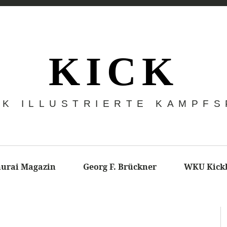
K I C K
CK ILLUSTRIERTE KAMPF
urai Magazin
Georg F. Brückner
WKU Kick