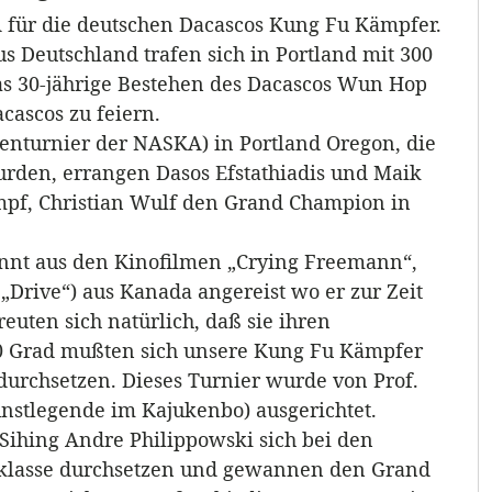
A für die deutschen Dacascos Kung Fu Kämpfer.
 Deutschland trafen sich in Portland mit 300
s 30-jährige Bestehen des Dacascos Wun Hop
cascos zu feiern.
tenturnier der NASKA) in Portland Oregon, die
urden, errangen Dasos Efstathiadis und Maik
pf, Christian Wulf den Grand Champion in
nnt aus den Kinofilmen „Crying Freemann“,
 „Drive“) aus Kanada angereist wo er zur Zeit
euten sich natürlich, daß sie ihren
30 Grad mußten sich unsere Kung Fu Kämpfer
urchsetzen. Dieses Turnier wurde von Prof.
stlegende im Kajukenbo) ausgerichtet.
Sihing Andre Philippowski sich bei den
klasse durchsetzen und gewannen den Grand