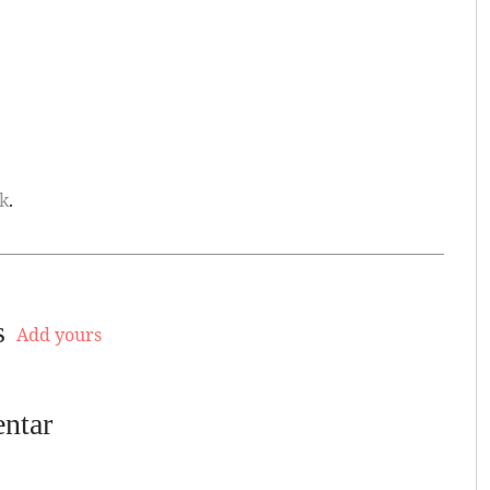
k
.
s
Add yours
ntar