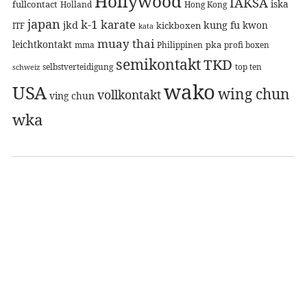
Hollywood
IAKSA
iska
fullcontact
Holland
Hong Kong
japan
k-1
karate
jkd
kung fu
kwon
kickboxen
ITF
kata
muay thai
leichtkontakt
pka
mma
Philippinen
profi boxen
semikontakt
TKD
selbstverteidigung
top ten
schweiz
wako
USA
wing chun
vollkontakt
ving chun
wka