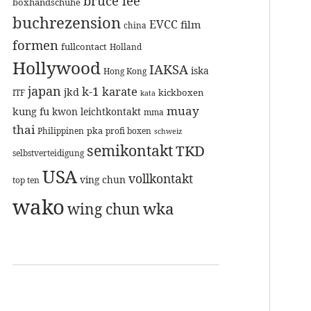
bruce lee
boxhandschuhe
buchrezension
EVCC
film
china
formen
fullcontact
Holland
Hollywood
IAKSA
iska
Hong Kong
japan
k-1
karate
jkd
kickboxen
ITF
kata
muay
kung fu
kwon
leichtkontakt
mma
thai
pka
Philippinen
profi boxen
schweiz
semikontakt
TKD
selbstverteidigung
USA
vollkontakt
ving chun
top ten
wako
wka
wing chun