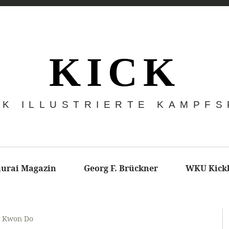
K I C K
CK ILLUSTRIERTE KAMPF
urai Magazin
Georg F. Brückner
WKU Kick
e Kwon Do