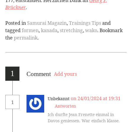
177, entstanden. Herzlichen Dank an
Georg F.
Brückner
.
Posted in
Samurai Magazin
,
Trainings Tips
and
tagged
formen
,
kanada
,
stretching
,
wako
. Bookmark
the
permalink
.
1
Comment
Add yours
on 24/01/2024 at 19:31
Unbekannt
1
Antworten
Ich durfte Jean Frenette einmal in
Davos geniessen. War einfach klasse.