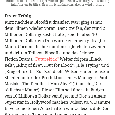
Bloodfist III – Forced to Fight Wilson spielt einen wortkargen, unschuldig
inhaftierten Sträfling. Er will nicht kämpfen, aber er wird müssen.
Erster Erfolg
Kurz nachdem Bloodfist draußen war; ging es mit
dem Filmen wieder voran. Der Streifen, der rund 2
Millionen Dollar gekostet hatte, spielte über 10
Millionen Dollar ein Don wurde zu einem gefragten
Mann. Corman drehte mit ihm sogleich den zweiten
und dritten Teil von Bloodfist und das Science –
Fiction Drama
„Futurekick“
Weiter folgten „Black
Belt“, „Ring of fire“, „Out for Blood“, „Die Trying“ und
„Ring of fire II“. Zur Zeit dreht Wilson seinen neusten
Streifen unter der Produktion seines Managers Paul
Maslak. „The Deadliest Man Alive“ (Deutsch: „Der
tödlichste Mann“). Dieser Film soll über ein Budget
von 10 Millionen Dollar verfügen und Don zu einem
Superstar in Hollywood machen Wilson vs. V. Damure
In verschiedenen Zeitschriften war zu lesen, daß Don
Wilson, Jean-Claude van Damme zu einem