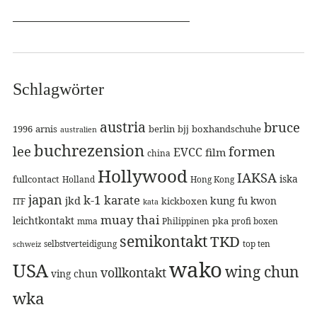
Schlagwörter
austria
bruce
1996
arnis
berlin
bjj
boxhandschuhe
australien
buchrezension
lee
formen
EVCC
film
china
Hollywood
IAKSA
iska
fullcontact
Holland
Hong Kong
japan
k-1
karate
jkd
kung fu
kwon
kickboxen
ITF
kata
muay thai
leichtkontakt
pka
mma
Philippinen
profi boxen
semikontakt
TKD
selbstverteidigung
top ten
schweiz
wako
USA
wing chun
vollkontakt
ving chun
wka