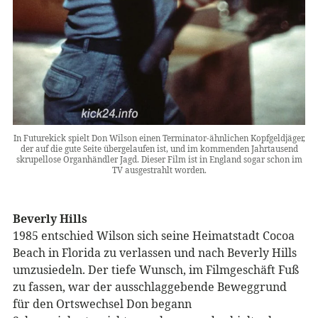
In Futurekick spielt Don Wilson einen Terminator-ähnlichen Kopfgeldjäger,
der auf die gute Seite übergelaufen ist, und im kommenden Jahrtausend
skrupellose Organhändler Jagd. Dieser Film ist in England sogar schon im
TV ausgestrahlt worden.
Beverly Hills
1985 entschied Wilson sich seine Heimatstadt Cocoa
Beach in Florida zu verlassen und nach Beverly Hills
umzusiedeln. Der tiefe Wunsch, im Filmgeschäft Fuß
zu fassen, war der ausschlaggebende Beweggrund
für den Ortswechsel Don begann