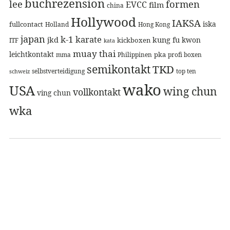
buchrezension
lee
formen
EVCC
film
china
Hollywood
IAKSA
iska
fullcontact
Holland
Hong Kong
japan
k-1
karate
jkd
kung fu
kwon
kickboxen
ITF
kata
muay thai
leichtkontakt
pka
mma
Philippinen
profi boxen
semikontakt
TKD
selbstverteidigung
top ten
schweiz
wako
USA
wing chun
vollkontakt
ving chun
wka