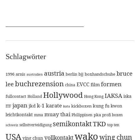
Schlagwörter
austria
bruce
1996
arnis
berlin
bjj
boxhandschuhe
australien
buchrezension
lee
formen
EVCC
film
china
Hollywood
IAKSA
iska
fullcontact
Holland
Hong Kong
japan
k-1
karate
jkd
kung fu
kwon
kickboxen
ITF
kata
muay thai
leichtkontakt
pka
mma
Philippinen
profi boxen
semikontakt
TKD
selbstverteidigung
top ten
schweiz
wako
USA
wing chun
vollkontakt
ving chun