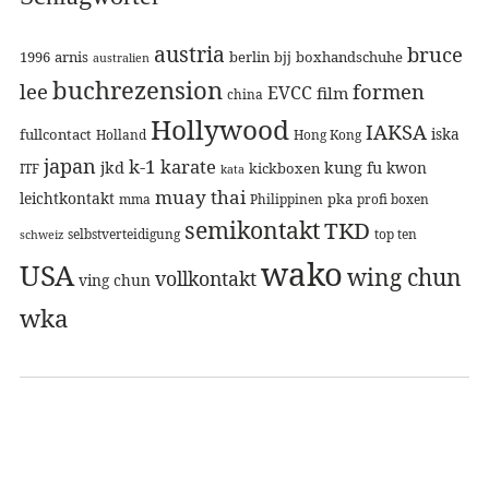
austria
bruce
1996
arnis
berlin
bjj
boxhandschuhe
australien
buchrezension
lee
formen
EVCC
film
china
Hollywood
IAKSA
iska
fullcontact
Holland
Hong Kong
japan
k-1
karate
jkd
kung fu
kwon
kickboxen
ITF
kata
muay thai
leichtkontakt
pka
mma
Philippinen
profi boxen
semikontakt
TKD
selbstverteidigung
top ten
schweiz
wako
USA
wing chun
vollkontakt
ving chun
wka