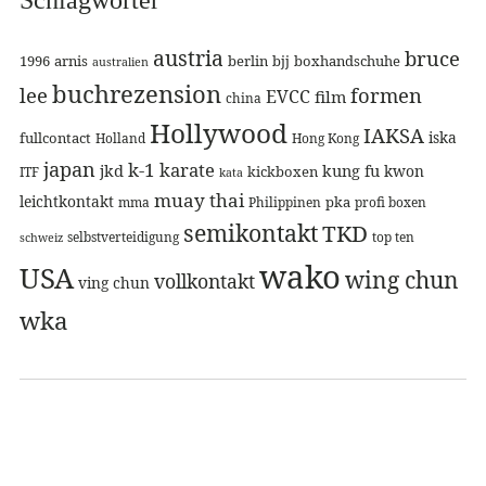
austria
bruce
1996
arnis
berlin
bjj
boxhandschuhe
australien
buchrezension
lee
formen
EVCC
film
china
Hollywood
IAKSA
iska
fullcontact
Holland
Hong Kong
japan
k-1
karate
jkd
kung fu
kwon
kickboxen
ITF
kata
muay thai
leichtkontakt
pka
mma
Philippinen
profi boxen
semikontakt
TKD
selbstverteidigung
top ten
schweiz
wako
USA
wing chun
vollkontakt
ving chun
wka