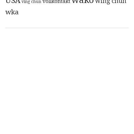
wing chun
vollkontakt
ving chun
wka