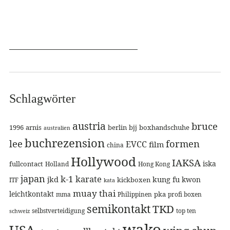
Schlagwörter
austria
bruce
1996
arnis
berlin
bjj
boxhandschuhe
australien
buchrezension
lee
formen
EVCC
film
china
Hollywood
IAKSA
iska
fullcontact
Holland
Hong Kong
japan
k-1
karate
jkd
kung fu
kwon
kickboxen
ITF
kata
muay thai
leichtkontakt
pka
mma
Philippinen
profi boxen
semikontakt
TKD
selbstverteidigung
top ten
schweiz
wako
USA