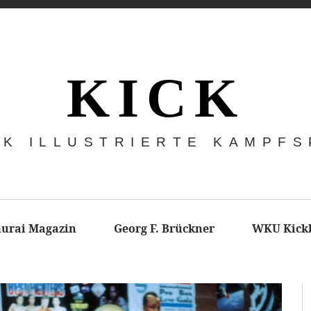
K I C K
CK ILLUSTRIERTE KAMPF
urai Magazin
Georg F. Brückner
WKU Kick