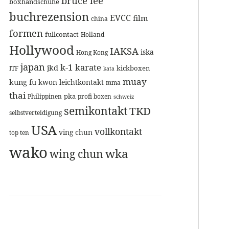
bruce lee
boxhandschuhe
buchrezension
EVCC
film
china
formen
fullcontact
Holland
Hollywood
IAKSA
iska
Hong Kong
japan
k-1
karate
jkd
kickboxen
ITF
kata
muay
kung fu
kwon
leichtkontakt
mma
thai
pka
Philippinen
profi boxen
schweiz
semikontakt
TKD
selbstverteidigung
USA
vollkontakt
ving chun
top ten
wako
wka
wing chun