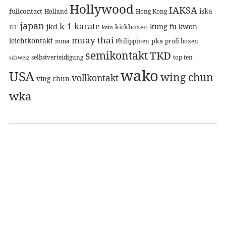
Hollywood
IAKSA
iska
fullcontact
Holland
Hong Kong
japan
k-1
karate
jkd
kung fu
kwon
kickboxen
ITF
kata
muay thai
leichtkontakt
pka
mma
Philippinen
profi boxen
semikontakt
TKD
selbstverteidigung
top ten
schweiz
wako
USA
wing chun
vollkontakt
ving chun
wka