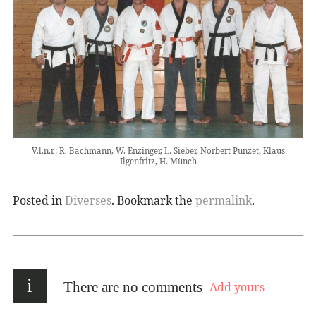
V.l.n.r.: R. Bachmann, W. Enzinger, L. Sieber, Norbert Punzet, Klaus
Ilgenfritz, H. Münch
Posted in
Diverses
. Bookmark the
permalink
.
i
There are no comments
Add yours