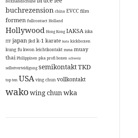
bruce lee
boxhandschuhe
buchrezension
EVCC
film
china
formen
fullcontact
Holland
Hollywood
IAKSA
iska
Hong Kong
japan
k-1
karate
jkd
kickboxen
ITF
kata
muay
kung fu
kwon
leichtkontakt
mma
thai
pka
Philippinen
profi boxen
schweiz
semikontakt
TKD
selbstverteidigung
USA
vollkontakt
ving chun
top ten
wako
wka
wing chun