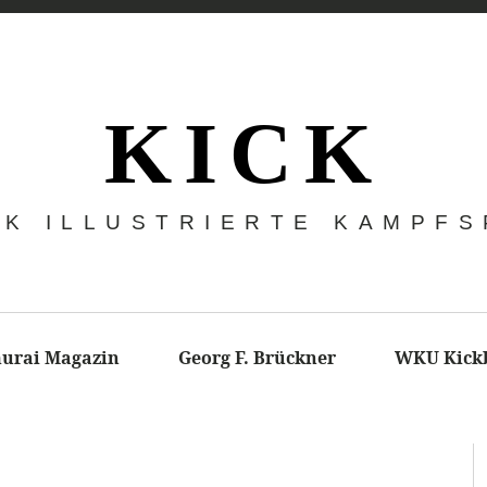
K I C K
CK ILLUSTRIERTE KAMPF
urai Magazin
Georg F. Brückner
WKU Kick