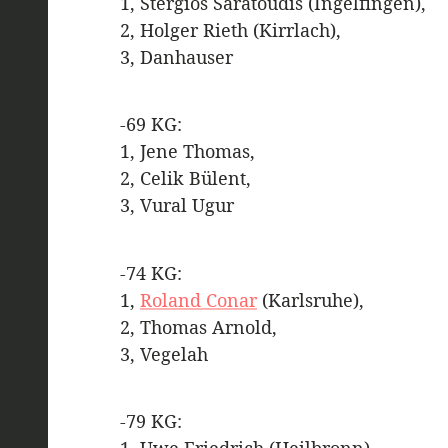
1, Stergios Saratoudis (Ingelfingen),
2, Holger Rieth (Kirrlach),
3, Danhauser
-69 KG:
1, Jene Thomas,
2, Celik Bülent,
3, Vural Ugur
-74 KG:
1,
Roland Conar
(Karlsruhe),
2, Thomas Arnold,
3, Vegelah
-79 KG: