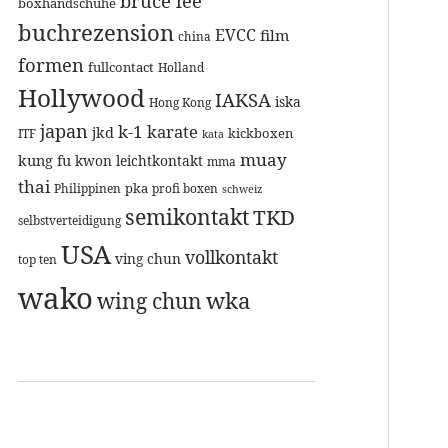
bruce lee
boxhandschuhe
buchrezension
EVCC
film
china
formen
fullcontact
Holland
Hollywood
IAKSA
iska
Hong Kong
japan
k-1
karate
jkd
kickboxen
ITF
kata
muay
kung fu
kwon
leichtkontakt
mma
thai
pka
Philippinen
profi boxen
schweiz
semikontakt
TKD
selbstverteidigung
USA
vollkontakt
ving chun
top ten
wako
wka
wing chun