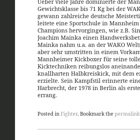
Ueber viele Jahre dominierte der Ma
Gewichtsklasse bis 71 Kg bei der WAKO
gewann zahlreiche deutsche Meistertit
leitete eine Sportschule in Mannheim
Champions hervorgingen, wie z.B. Sin
Joachim Mainka einen Handwerksbetri
Mainka nahm u.a. an der WAKO Weltme
aber sehr umstritten in einem Vorkam
Mannheimer Kickboxer für seine toll
Kicktechniken reibungslos aneinande
knallharten Halbkreiskick, mit dem 
erzielte. Sein Kampfstil erinnerte ei
Harbrecht, der 1978 in Berlin als ers
errang.
Posted in
Fighter
. Bookmark the
permalink