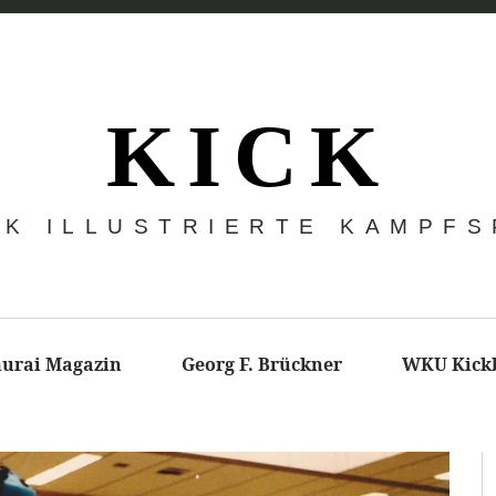
K I C K
CK ILLUSTRIERTE KAMPF
urai Magazin
Georg F. Brückner
WKU Kick