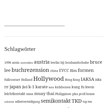
Schlagwörter
austria
bruce
1996
arnis
berlin
bjj
boxhandschuhe
australien
buchrezension
lee
formen
EVCC
film
china
Hollywood
IAKSA
iska
fullcontact
Holland
Hong Kong
japan
k-1
karate
jkd
kung fu
kwon
kickboxen
ITF
kata
muay thai
leichtkontakt
pka
mma
Philippinen
profi boxen
semikontakt
TKD
selbstverteidigung
top ten
schweiz