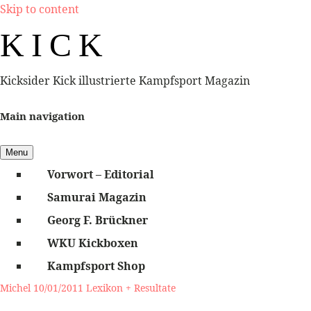
Skip to content
K I C K
Kicksider Kick illustrierte Kampfsport Magazin
Main navigation
Menu
Vorwort – Editorial
Samurai Magazin
Georg F. Brückner
WKU Kickboxen
Kampfsport Shop
Michel
10/01/2011
Lexikon + Resultate