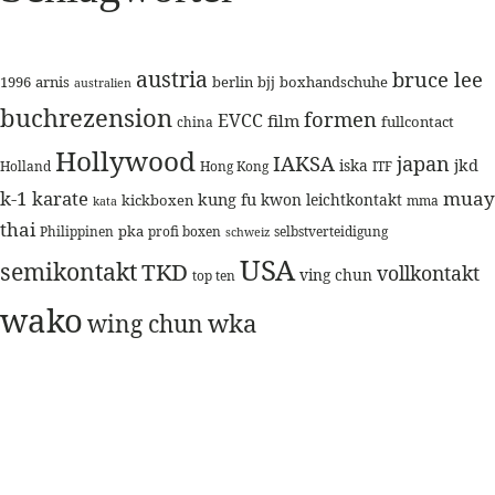
austria
bruce lee
1996
arnis
berlin
bjj
boxhandschuhe
australien
buchrezension
formen
EVCC
film
fullcontact
china
Hollywood
IAKSA
japan
jkd
iska
Holland
Hong Kong
ITF
k-1
karate
muay
kung fu
kwon
leichtkontakt
kickboxen
mma
kata
thai
pka
Philippinen
profi boxen
selbstverteidigung
schweiz
USA
semikontakt
TKD
vollkontakt
ving chun
top ten
wako
wka
wing chun