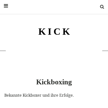
S
K I C K
KICKSIDER KICK ILLUSTRIERTE
KAMPFSPORT MAGAZIN
Kickboxing
Bekannte Kickboxer und ihre Erfolge.